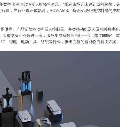
人兼数字化事业部负责人叶杨笙表示：“现在市场还未达到成熟阶段，是
程度，当行业真正成熟时，AGV/AMR厂商会发现外购控制器的成本
合提供商。产品涵盖移动机器人控制器、各类移动机器人及相关数字化
客户，大型龙头企业超过30家，服务集成商数量再翻一倍，超过800家；重
3C、锂电、电动工具、纺织等行业，推出完整的智能物流解决方案。