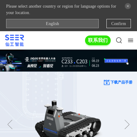
Please select another country or region for language options for
your location.
English
Confirm
联系我们
下载产品手册