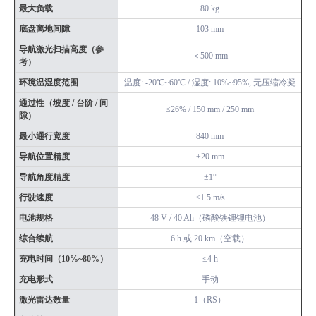
最大负载
80 kg
底盘离地间隙
103 mm
导航激光扫描高度（参
＜500 mm
考）
环境温湿度范围
温度: -20℃~60℃ / 湿度: 10%~95%, 无压缩冷凝
通过性（坡度 / 台阶 / 间
≤26% / 150 mm / 250 mm
隙）
最小通行宽度
840 mm
导航位置精度
±20 mm
导航角度精度
±1°
行驶速度
≤1.5 m/s
电池规格
48 V / 40 Ah（磷酸铁锂锂电池）
综合续航
6 h 或 20 km（空载）
充电时间（10%~80%）
≤4 h
充电形式
手动
激光雷达数量
1（RS）