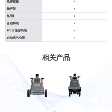
急停按钮
●
扬声器
●
氛围灯
●
基础功能
●
Wi-Fi 漫游功能
●
自动充电功能
○
激光反光板导航功能
●
3D 避障功能
○
相关产品
洁净度
-