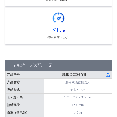
≤1.5
行驶速度（m/s）
● 标准 ○ 选配 - 无
产品型号
SMR-DGT08-YH
产品名称
履带式底盘机器人
导航方式
激光 SLAM
长 x 宽 x 高
1070 x 700 x 345 mm
旋转直径
1200 mm
自重（含电池）
140 kg