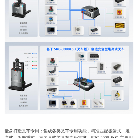
量身打造叉车专用：集成各类叉车专用功能，精准匹配搬运式、堆
高式、平衡重式、三向叉式等叉车高级需求。SRC-2000-F(S) 主要用