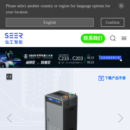
Please select another country or region for language options for
your location.
English
Confirm
联系我们
下载产品手册