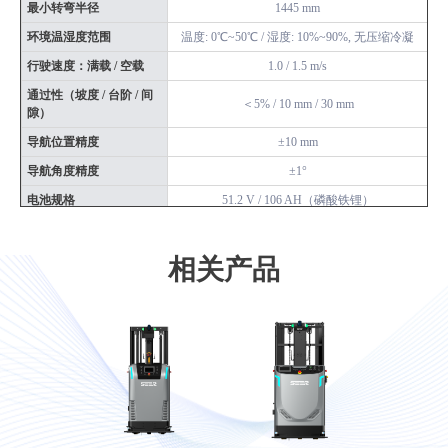
最小转弯半径
1445 mm
环境温湿度范围
温度: 0℃~50℃ / 湿度: 10%~90%, 无压缩冷凝
行驶速度：满载 / 空载
1.0 / 1.5 m/s
通过性（坡度 / 台阶 / 间
＜5% / 10 mm / 30 mm
隙）
导航位置精度
±10 mm
导航角度精度
±1°
电池规格
51.2 V / 106 AH（磷酸铁锂）
综合续航
10 h~12 h
充电时间（10%~80%）
1 h
相关产品
充电形式
自动 / 手动
激光雷达数量
1（SLM-SLE4248）+3（SLD40）
Wi-Fi 漫游功能
●
3D 避障功能
●
栈板识别
●
料笼堆叠
○