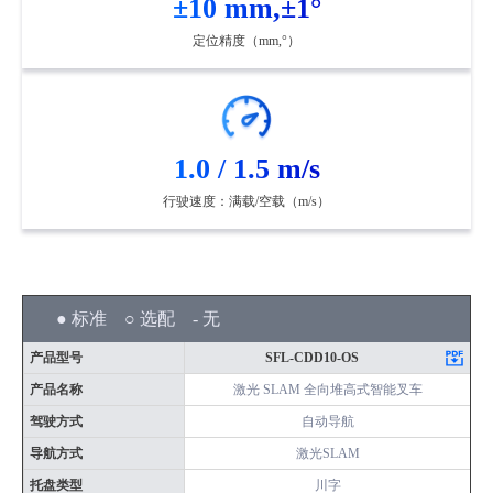
±10 mm,±1°
定位精度（mm,°）
1.0 / 1.5 m/s
行驶速度：满载/空载（m/s）
● 标准 ○ 选配 - 无
产品型号
SFL-CDD10-OS
产品名称
激光 SLAM 全向堆高式智能叉车
驾驶方式
自动导航
导航方式
激光SLAM
托盘类型
川字