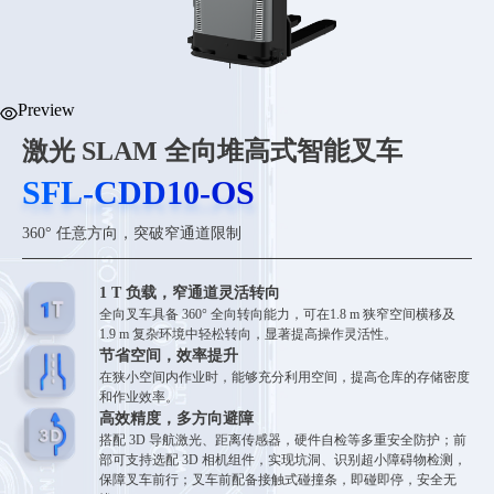
Preview
激光 SLAM 全向堆高式智能叉车
SFL-CDD10-OS
SFL-CDD10-OS
360° 任意方向，突破窄通道限制
1 T 负载，窄通道灵活转向‌
全向叉车具备 360° 全向转向能力，可在1.8 m 狭窄空间横移及
1.9 m 复杂环境中轻松转向，显著提高操作灵活性‌。
节省空间，效率提升
在狭小空间内作业时，能够充分利用空间，提高仓库的存储密度
和作业效率‌。
高效精度，多方向避障
搭配 3D 导航激光、距离传感器，硬件自检等多重安全防护；前
部可支持选配 3D 相机组件，实现坑洞、识别超小障碍物检测，
保障叉车前行；叉车前配备接触式碰撞条，即碰即停，安全无