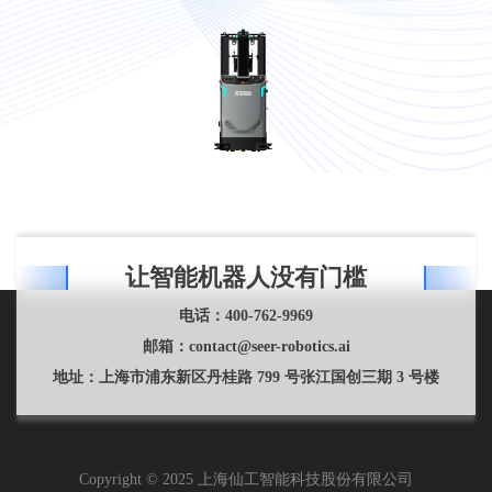
高位货架栈板识别
○
托盘堆垛解垛
○
HMI 显示屏
●
急停按钮
●
声光指示
●
刹车距离: 1 m/s 时 / 1.5
≤30 cm / ≤50 cm
m/s 时
360° 激光防护
●
防撞条
●
让智能机器人没有门槛
叉齿高度安全防护
●
电话：
400-762-9969
邮箱：
contact@seer-robotics.ai
地址：
上海市浦东新区丹桂路 799 号张江国创三期 3 号楼
Copyright © 2025 上海仙工智能科技股份有限公司