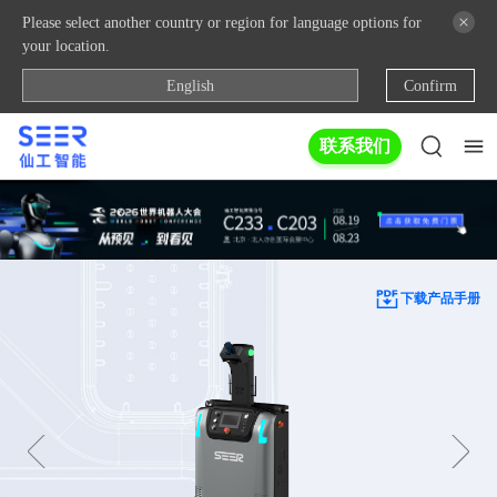
Please select another country or region for language options for
your location.
English
Confirm
联系我们
下载产品手册