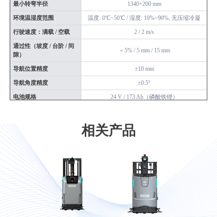
最小转弯半径
1340+200 mm
环境温湿度范围
温度: 0℃~50℃ / 湿度: 10%~90%, 无压缩冷凝
行驶速度：满载 / 空载
2 / 2 m/s
通过性（坡度 / 台阶 / 间
＜5% / 5 mm / 15 mm
隙）
导航位置精度
±10 mm
导航角度精度
±0.5°
电池规格
24 V / 173 Ah（磷酸铁锂）
综合续航
8 h~10 h
充电时间（10%~80%）
2 h
相关产品
充电形式
自动 / 手动
激光雷达数量
1（H1）+3（C2）
Wi-Fi 漫游功能
●
3D 避障功能
○
栈板识别
○
料笼堆叠
○