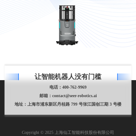
高位货架栈板识别
○
托盘堆垛解垛
○
HMI 显示屏
●
急停按钮
●
声光指示
●
刹车距离: 1 m/s 时 / 1.5
≤30 cm / ≤50 cm
m/s 时
360° 激光防护
●
防撞条
●
让智能机器人没有门槛
叉齿高度安全防护
●
电话：
400-762-9969
EMC
●
邮箱：
contact@seer-robotics.ai
UN38.3
●
地址：
上海市浦东新区丹桂路 799 号张江国创三期 3 号楼
Copyright © 2025 上海仙工智能科技股份有限公司