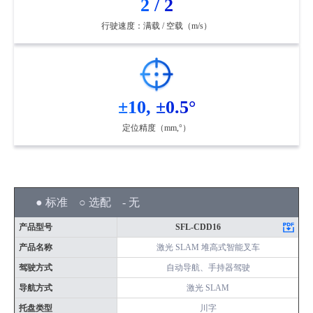
2 / 2
行驶速度：满载 / 空载（m/s）
±10, ±0.5°
定位精度（mm,°）
● 标准 ○ 选配 - 无
产品型号
SFL-CDD16
产品名称
激光 SLAM 堆高式智能叉车
驾驶方式
自动导航、手持器驾驶
导航方式
激光 SLAM
托盘类型
川字