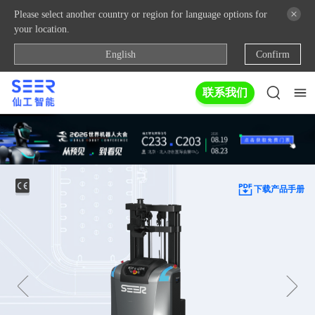
Please select another country or region for language options for
your location.
English
Confirm
联系我们
下载产品手册