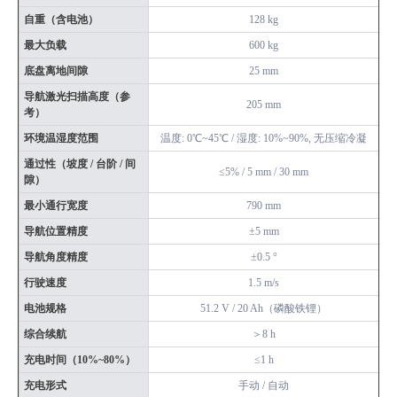
自重（含电池）
128 kg
最大负载
600 kg
底盘离地间隙
25 mm
导航激光扫描高度（参
205 mm
考）
环境温湿度范围
温度: 0℃~45℃ / 湿度: 10%~90%, 无压缩冷凝
通过性（坡度 / 台阶 / 间
≤5% / 5 mm / 30 mm
隙）
最小通行宽度
790 mm
导航位置精度
±5 mm
导航角度精度
±0.5 °
行驶速度
1.5 m/s
电池规格
51.2 V / 20 Ah（磷酸铁锂）
综合续航
＞8 h
充电时间（10%~80%）
≤1 h
充电形式
手动 / 自动