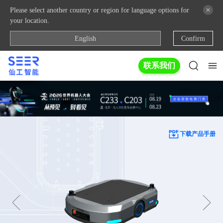
Please select another country or region for language options for
your location.
English
Confirm
联系我们
下载产品手册