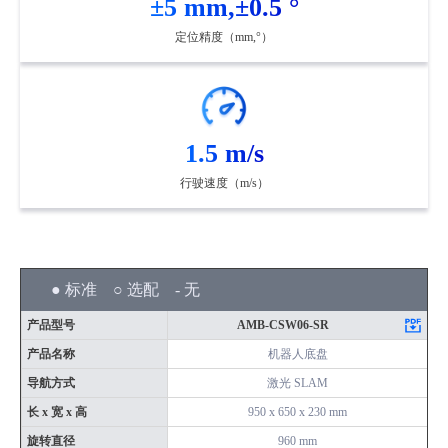
±5 mm,±0.5 °
定位精度（mm,°）
1.5 m/s
行驶速度（m/s）
● 标准 ○ 选配 - 无
产品型号
AMB-CSW06-SR
产品名称
机器人底盘
导航方式
激光 SLAM
长 x 宽 x 高
950 x 650 x 230 mm
旋转直径
960 mm