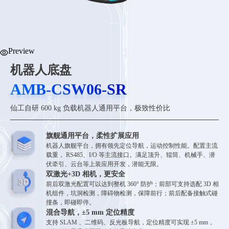
Preview
机器人底盘
AMB-CSW06-SR
AMB-CSW06-SR
仙工自研 600 kg 负载机器人通用平台，极致性价比
旗舰通用平台，柔性扩展应用
机器人旗舰平台，拥有领先定位导航，运动控制性能。配置主流
载重， RS485、I/O 等主流接口。满足顶升、辊筒、机械手、潜
伏牵引、云台等上装应用开发，潜能无限。
双激光+3D 相机，更安全
前后双激光配置可以达到整机 360° 防护；前部可支持选配 3D 相
机组件，坑洞检测，障碍物检测，保障前行；前后配备接触式碰
撞条，即碰即停。
混合导航，±5 mm 定位精度
支持 SLAM 、二维码、反光板导航，定位精度可实现 ±5 mm，