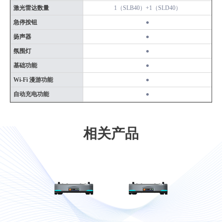
激光雷达数量
1（SLB40）+1（SLD40）
急停按钮
●
扬声器
●
氛围灯
●
基础功能
●
Wi-Fi 漫游功能
●
自动充电功能
●
货架识别功能
●
激光反光板导航功能
○
相关产品
3D 避障功能
○
二维码精准定位功能
○